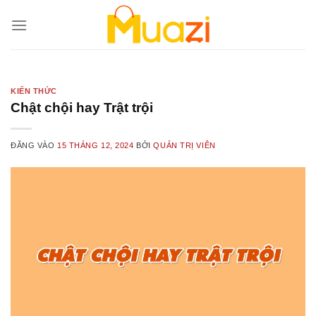
Bỏ
qua
nội
dung
KIẾN THỨC
Chật chội hay Trật trội
ĐĂNG VÀO
15 THÁNG 12, 2024
BỞI
QUẢN TRỊ VIÊN