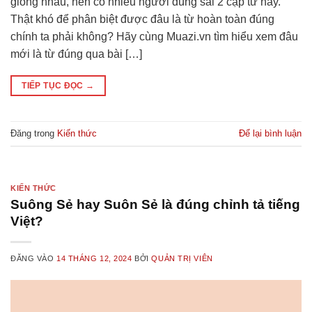
giống nhau, nên có nhiều người dùng sai 2 cặp từ này.
Thật khó để phân biệt được đâu là từ hoàn toàn đúng
chính ta phải không? Hãy cùng Muazi.vn tìm hiểu xem đâu
mới là từ đúng qua bài […]
TIẾP TỤC ĐỌC
→
Đăng trong
Kiến thức
Để lại bình luận
KIẾN THỨC
Suông Sẻ hay Suôn Sẻ là đúng chỉnh tả tiếng
Việt?
ĐĂNG VÀO
14 THÁNG 12, 2024
BỞI
QUẢN TRỊ VIÊN