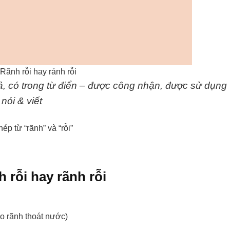
Rãnh rỗi hay rảnh rỗi
tả, có trong từ điển – được công nhận, được sử dụng
nói & viết
ép từ “rãnh” và “rỗi”
h rỗi hay rãnh rỗi
o rãnh thoát nước)