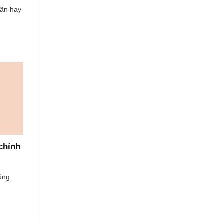
Dãn hay
chính
úng
]