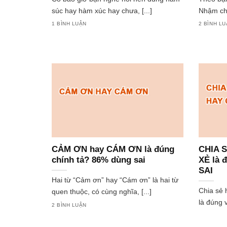
súc hay hàm xúc hay chưa, [...]
Nhậm chức
1 BÌNH LUẬN
2 BÌNH L
CẢM ƠN hay CÁM ƠN là đúng
CHIA S
chính tả? 86% dùng sai
XẺ là 
SAI
Hai từ “Cảm ơn” hay “Cám ơn” là hai từ
Chia sẻ 
quen thuộc, có cùng nghĩa, [...]
là đúng v
2 BÌNH LUẬN