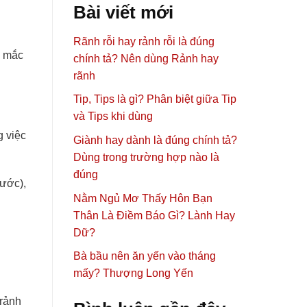
Bài viết mới
Rãnh rỗi hay rảnh rỗi là đúng
ị mắc
chính tả? Nên dùng Rảnh hay
rãnh
Tip, Tips là gì? Phân biệt giữa Tip
và Tips khi dùng
g việc
Giành hay dành là đúng chính tả?
Dùng trong trường hợp nào là
đúng
nước),
Nằm Ngủ Mơ Thấy Hôn Bạn
Thân Là Điềm Báo Gì? Lành Hay
Dữ?
Bà bầu nên ăn yến vào tháng
mấy? Thượng Long Yến
 rảnh