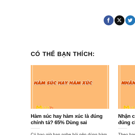
CÓ THỂ BẠN THÍCH:
Hàm súc hay hàm xúc là đúng
Nhận c
chính tả? 65% Dùng sai
đúng c
Có bao giờ bạn nghe hỏi nên dùng hàm
Theo bạ