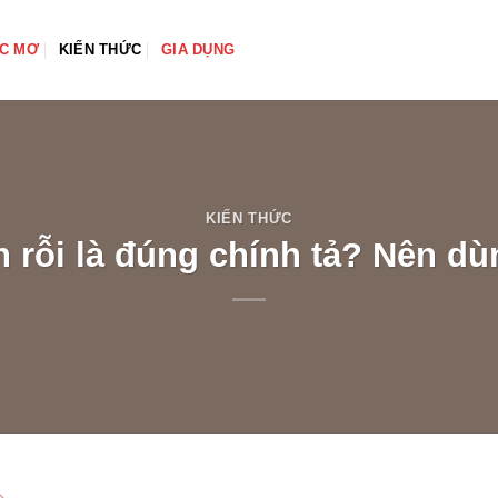
ẤC MƠ
KIẾN THỨC
GIA DỤNG
KIẾN THỨC
h rỗi là đúng chính tả? Nên d