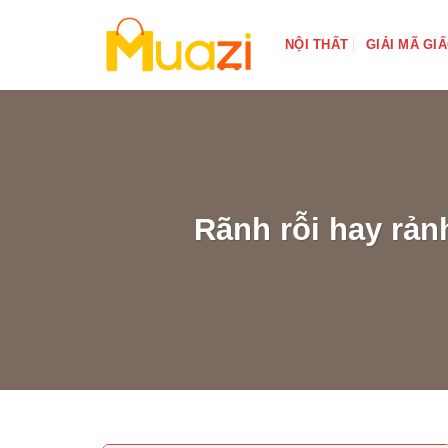
Bỏ
qua
NỘI THẤT
GIẢI MÃ GI
nội
dung
Rãnh rỗi hay rản