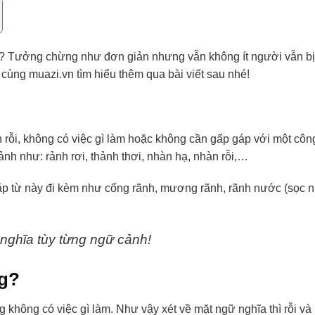
ả? Tưởng chừng như đơn giản nhưng vẫn không ít người vẫn b
 cùng muazi.vn tìm hiểu thêm qua bài viết sau nhé!
àn rỗi, không có việc gì làm hoặc không cần gấp gáp với một côn
ảnh như: rảnh rơi, thảnh thơi, nhàn hạ, nhàn rỗi,…
gặp từ này đi kèm như cống rãnh, mương rãnh, rãnh nước (sọc 
nghĩa tùy từng ngữ cảnh!
ng?
ang không có việc gì làm. Như vậy xét về mặt ngữ nghĩa thì rỗi và