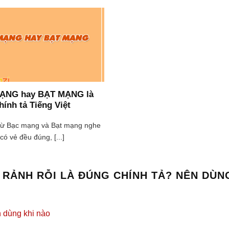
ẠNG hay BẠT MẠNG là
hính tả Tiếng Việt
 từ Bạc mạng và Bạt mạng nghe
có vẻ đều đúng, [...]
 RẢNH RỖI LÀ ĐÚNG CHÍNH TẢ? NÊN DÙN
n dùng khi nào