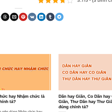
3.7/5 - (3 bình 
hức hay Nhậm chức là
Dãn hay Giãn, Co Dãn hay
hính tả?
Giãn, Thư Dãn hay Thư Giã
đúng chính tả?
n nên dùng Nhận chức hay