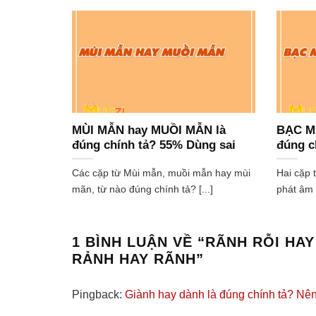
MÙI MẪN hay MUỒI MẪN là
BẠC M
đúng chính tả? 55% Dùng sai
đúng c
Các cặp từ Mùi mẫn, muồi mẫn hay mùi
Hai cặp
mãn, từ nào đúng chính tả? [...]
phát âm 
1 BÌNH LUẬN VỀ “
RÃNH RỖI HAY
RẢNH HAY RÃNH
”
Pingback:
Giành hay dành là đúng chính tả? Nê