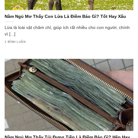
Nằm Ngủ Mơ Thấy Con Lừa Là Điềm Báo Gì? Tốt Hay Xấu
Lừa là loài vật chăm chỉ, giúp ích rất nhiều cho con người, chính
vì [...]
1 BÌNH LUẬN
Nằm Ngủ Mơ Thấy Túi Đựng Tiền Là Điềm Báo Gì? Hên Hay