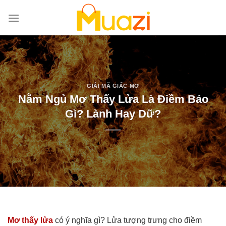
Bỏ
qua
nội
dung
GIẢI MÃ GIẤC MƠ
Nằm Ngủ Mơ Thấy Lửa Là Điềm Báo
Gì? Lành Hay Dữ?
Mơ thấy lửa
có ý nghĩa gì? Lửa tượng trưng cho điềm