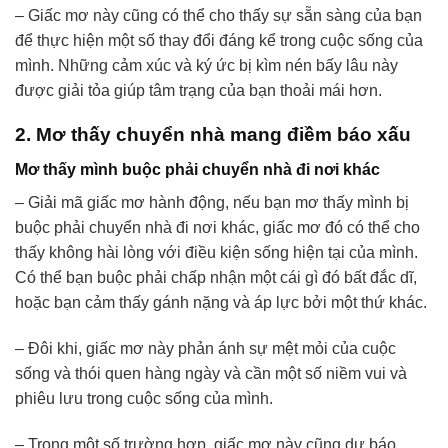
– Giấc mơ này cũng có thể cho thấy sự sẵn sàng của bạn
để thực hiện một số thay đổi đáng kể trong cuộc sống của
mình. Những cảm xúc và ký ức bị kìm nén bấy lâu này
được giải tỏa giúp tâm trạng của bạn thoải mái hơn.
2. Mơ thấy chuyển nhà mang điềm báo xấu
Mơ thấy mình buộc phải chuyển nhà đi nơi khác
– Giải mã giấc mơ hành động, nếu bạn mơ thấy mình bị
buộc phải chuyển nhà đi nơi khác, giấc mơ đó có thể cho
thấy không hài lòng với điều kiện sống hiện tại của mình.
Có thể bạn buộc phải chấp nhận một cái gì đó bất đắc dĩ,
hoặc bạn cảm thấy gánh nặng và áp lực bởi một thứ khác.
– Đôi khi, giấc mơ này phản ánh sự mệt mỏi của cuộc
sống và thói quen hàng ngày và cần một số niềm vui và
phiêu lưu trong cuộc sống của mình.
– Trong một số trường hợp, giấc mơ này cũng dự báo