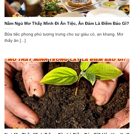
Nằm Ngủ Mơ Thấy Mình Đi Ăn Tiệc, Ăn Đám Là Điềm Báo Gì?
Bữa tiệc phong phú tượng trưng cho sự giàu có, an khang. Mơ
thấy ăn [...]