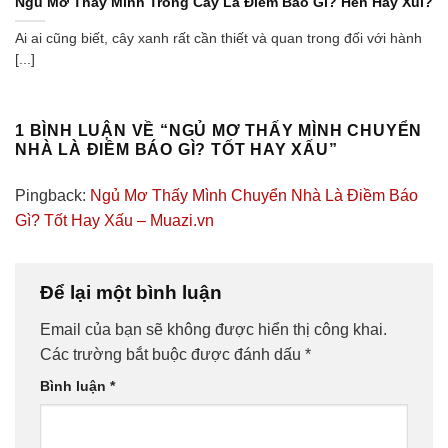
Ngủ Mơ Thấy Mình Trồng Cây Là Điềm Báo Gì? Hên Hay Xui?
Ai ai cũng biết, cây xanh rất cần thiết và quan trong đối với hành
[...]
1 BÌNH LUẬN VỀ “
NGỦ MƠ THẤY MÌNH CHUYỂN
NHÀ LÀ ĐIỀM BÁO GÌ? TỐT HAY XẤU
”
Pingback:
Ngủ Mơ Thấy Mình Chuyển Nhà Là Điềm Báo
Gì? Tốt Hay Xấu – Muazi.vn
Để lại một bình luận
Email của bạn sẽ không được hiển thị công khai.
Các trường bắt buộc được đánh dấu
*
Bình luận
*