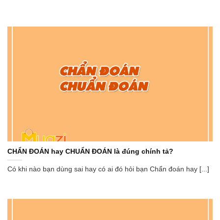
CHẨN ĐOÁN hay CHUẨN ĐOÁN là đúng chính tả?
Có khi nào bạn dùng sai hay có ai đó hỏi bạn Chẩn đoán hay [...]