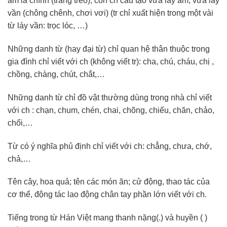
âm là chính (trắng trẻo), còn ch cấu tạo vừa láy âm, vừa láy
vần (chông chênh, chơi vơi) (tr chỉ xuất hiện trong một vài
từ láy vần: trọc lóc, …)
Những danh từ (hay đại từ) chỉ quan hệ thân thuộc trong
gia đình chỉ viết với ch (không viết tr): cha, chú, cháu, chị ,
chồng, chàng, chút, chắt,…
Những danh từ chỉ đồ vật thường dùng trong nhà chỉ viết
với ch : chạn, chum, chén, chai, chõng, chiếu, chăn, chảo,
chổi,…
Từ có ý nghĩa phủ định chỉ viết với ch: chẳng, chưa, chớ,
chả,…
Tên cây, hoa quả; tên các món ăn; cử động, thao tác của
cơ thể, động tác lao động chân tay phần lớn viết với ch.
Tiếng trong từ Hán Việt mang thanh nặng(.) và huyền ( )