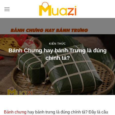
Bỏ
qua
nội
dung
KIẾN THỨC
Bánh Chưng hay bánh Trưng là đúng
chính tả?
Bánh chưng
hay bánh trưng là đúng chính tả? Đây là câu