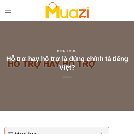
Bỏ
qua
nội
dung
KIẾN THỨC
Hỗ trợ hay hổ trợ là đúng chính tả tiếng
Việt?