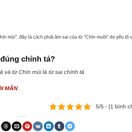
hín mùi”, đây là cách phát âm sai của từ “Chín muồi” do yếu tố 
 đúng chính tả?
ả và từ Chín mùi là từ sai chính tả
ỒI MẪN
5/5 - (1 bình 