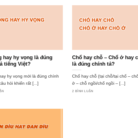
g hay hy vọng là đúng
Chổ hay chỗ – Chổ ở hay 
ả tiếng Việt?
là đúng chính tả?
hay hy vọng mới là đúng chính
Chổ hay chỗ (tại chỗ/tại chổ – ch
âu hỏi khiến rất [...]
ở – chỗ ngồi/chổ ngồi – [...]
UẬN
2 BÌNH LUẬN