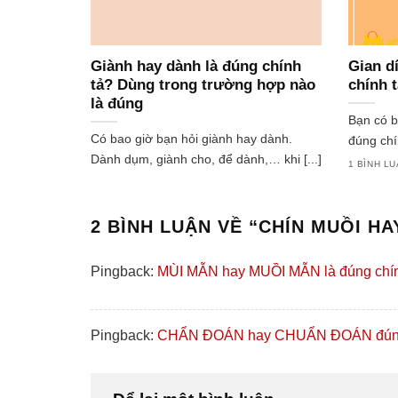
Giành hay dành là đúng chính
Gian d
tả? Dùng trong trường hợp nào
chính 
là đúng
Bạn có b
Có bao giờ bạn hỏi giành hay dành.
đúng chín
Dành dụm, giành cho, để dành,… khi [...]
1 BÌNH L
2 BÌNH LUẬN VỀ “
CHÍN MUỒI HA
Pingback:
MÙI MẪN hay MUỒI MẪN là đúng chính
Pingback:
CHẨN ĐOÁN hay CHUẨN ĐOÁN đúng 