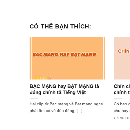
CÓ THỂ BẠN THÍCH:
BẠC MẠNG hay BẠT MẠNG là
Chỉn c
đúng chính tả Tiếng Việt
chính 
Hai cặp từ Bạc mạng và Bạt mạng nghe
Có bao g
phát âm có vẻ đều đúng, [...]
chu hay c
2 BÌNH L