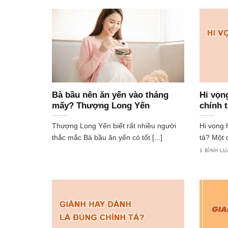
Bà bầu nên ăn yến vào tháng
Hi vọn
mấy? Thượng Long Yến
chính t
Thượng Long Yến biết rất nhiều người
Hi vọng 
thắc mắc Bà bầu ăn yến có tốt [...]
tả? Một c
1 BÌNH L