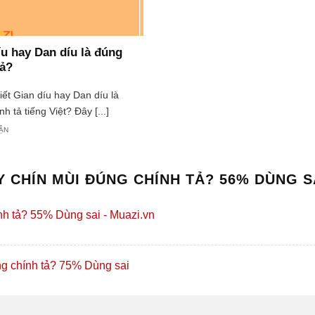
íu hay Dan díu là đúng
tả?
iết Gian díu hay Dan díu là
h tả tiếng Việt? Đây [...]
UẬN
Y CHÍN MÙI ĐÚNG CHÍNH TẢ? 56% DÙNG S
 tả? 55% Dùng sai - Muazi.vn
chính tả? 75% Dùng sai