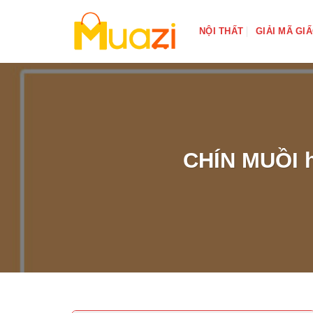
Bỏ
qua
NỘI THẤT
GIẢI MÃ GI
nội
dung
CHÍN MUỒI h