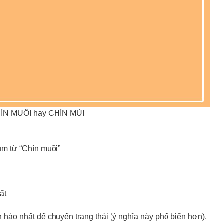
ÍN MUỒI hay CHÍN MÙI
ụm từ “Chín muồi”
ất
n hảo nhất để chuyển trạng thái (ý nghĩa này phổ biến hơn).